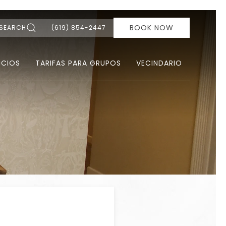
BOOK NOW
SEARCH
(619) 854-2447
ICIOS
TARIFAS PARA GRUPOS
VECINDARIO
Ne